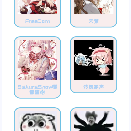
FreeCorn
天梦
SakuraSnow樱
泠风寒声
雪酱