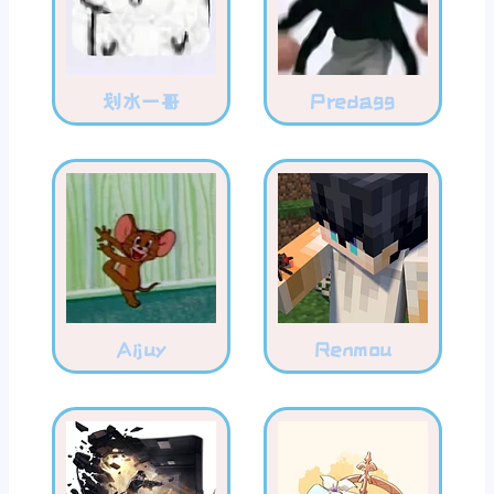
划水一哥
Predagg
Aijuy
Renmou